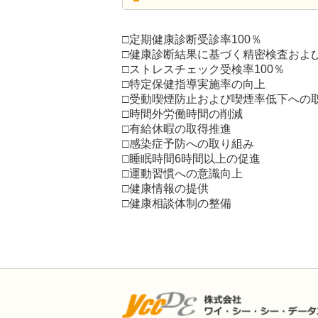
□定期健康診断受診率100％
□健康診断結果に基づく精密検査およ
□ストレスチェック受検率100％
□特定保健指導実施率の向上
□受動喫煙防止および喫煙率低下への
□時間外労働時間の削減
□有給休暇の取得推進
□感染症予防への取り組み
□睡眠時間6時間以上の促進
□運動習慣への意識向上
□健康情報の提供
□健康相談体制の整備